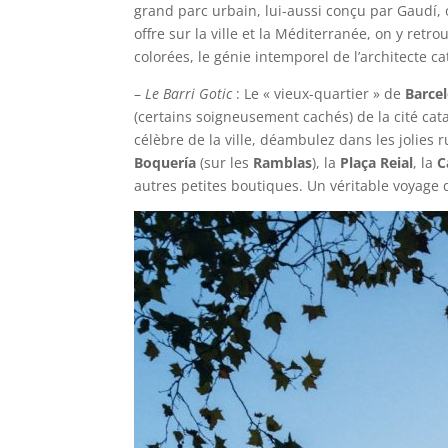
grand parc urbain, lui-aussi conçu par Gaudí, o
offre sur la ville et la Méditerranée, on y re
colorées, le génie intemporel de l’architecte ca
–
Le Barri Gotic
: Le « vieux-quartier » de
Barce
(certains soigneusement cachés) de la cité ca
célèbre de la ville, déambulez dans les jolies 
Boquería
(sur les
Ramblas
), la
Plaça Reial
, la
C
autres petites boutiques. Un véritable voyage 