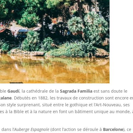
able
Gaudí
, la cathédrale de la
Sagrada Familia
est sans doute le
talane
. Débutés en 1882, les travaux de construction sont encore e
Son style surprenant, situé entre le gothique et l’Art-Nouveau, ses
es à la Bible et à la nature en font un bâtiment unique au monde, 
 dans l’
Auberge Espagnole
(dont l’action se déroule à
Barcelone
), ce