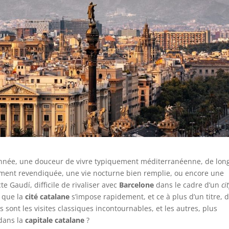
l’année, une douceur de vivre typiquement méditerranéenne, de lon
èrement revendiquée, une vie nocturne bien remplie, ou encore une
e Gaudí, difficile de rivaliser avec
Barcelone
dans le cadre d’un
ci
e que la
cité catalane
s’impose rapidement, et ce à plus d’un titre, 
s sont les visites classiques incontournables, et les autres, plus
 dans la
capitale catalane
?