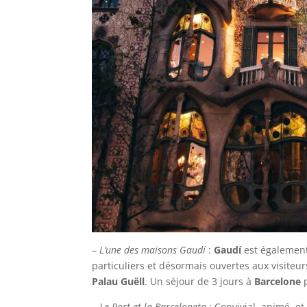
–
L’une des maisons Gaudí
:
Gaudí
est également
particuliers et désormais ouvertes aux visiteur
Palau Guëll
. Un séjour de 3 jours à
Barcelone
p
–
Le Port et la Barceloneta
: Convivial, animé, e