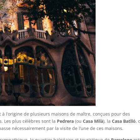
 à l’origine de plusieurs maisons de maître, conçues pour des
s. Les plus célèbres sont la
Pedrera
(ou
Casa Milà
), la
Casa Batlló
, 
asse nécessairement par la visite de l’une de ces maisons.
t sympathique, le quartier balnéaire et touristique de
Barcelone
est