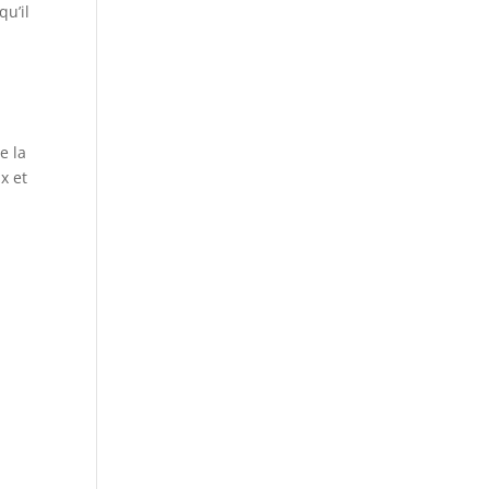
qu’il
e la
ux et