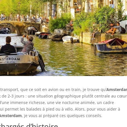
ransport, que ce soit en avion ou en train, je trouve qu’
Amsterd
ak de 2-3 jours : une situation géographique plutôt centrale au cœu
l d’une immense richesse, une vie nocturne animée, un cadre
ui permet les balades à pied ou à vélo. Alors, pour vous aider à
Amsterdam
, je vous ai préparé ces quelques conseils.
hargés d’histoire.