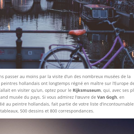
s passer au moins par la visite d’un des nombreux musées de la
les peintres hollandais ont longtemps régné en maître sur l’Europe de
fallait en visiter qu’un, optez pour le
Rijksmuseum
, qui, avec ses p
 grand musée du pays. Si vous admirez l’œuvre de
Van Gogh
, en
au peintre hollandais, fait partie de votre liste d’incontournable
0 tableaux, 500 dessins et 800 correspondances.