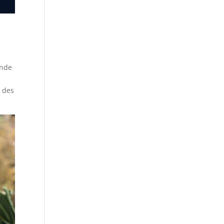
ande
e des