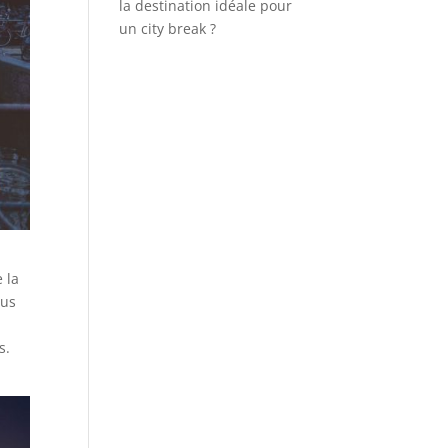
la destination idéale pour
un city break ?
 la
lus
s.