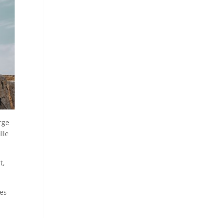
rge
lle
t,
les