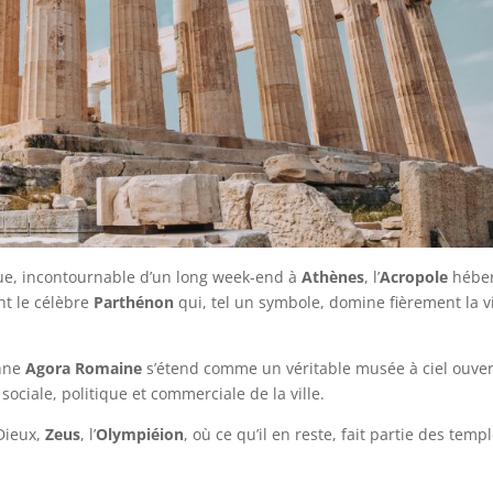
ue, incontournable d’un long week-end à
Athènes
, l’
Acropole
hébe
nt le célèbre
Parthénon
qui, tel un symbole, domine fièrement la vi
enne
Agora Romaine
s’étend comme un véritable musée à ciel ouver
 sociale, politique et commerciale de la ville.
Dieux,
Zeus
, l’
Olympiéion
, où ce qu’il en reste, fait partie des temp