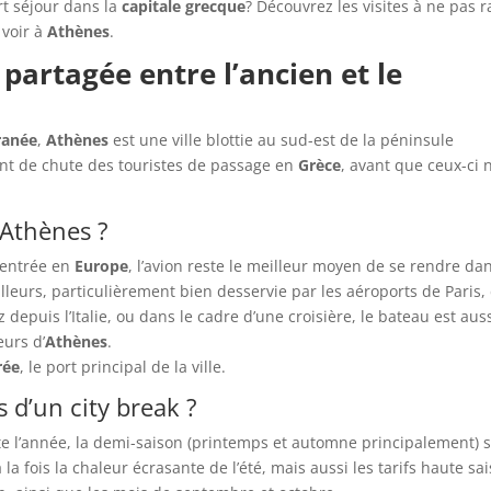
urt séjour dans la
capitale grecque
? Découvrez les visites à ne pas r
 voir à
Athènes
.
partagée entre l’ancien et le
ranée
,
Athènes
est une ville blottie au sud-est de la péninsule
oint de chute des touristes de passage en
Grèce
, avant que ceux-ci 
Athènes ?
centrée en
Europe
, l’avion reste le meilleur moyen de se rendre dan
ailleurs, particulièrement bien desservie par les aéroports de Paris,
depuis l’Italie, ou dans le cadre d’une croisière, le bateau est aus
eurs d’
Athènes
.
rée
, le port principal de la ville.
 d’un city break ?
te l’année, la demi-saison (printemps et automne principalement) 
la fois la chaleur écrasante de l’été, mais aussi les tarifs haute sa