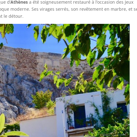
que d’
Athènes
a été soigneusement restauré à l’occasion des Jeux
oque moderne. Ses virages serrés, son revêtement en marbre, et s
t le détour.