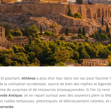
 Et pourtant,
Athènes
a plus d’un tour dans son sac pour fasciner 
de la civilisation occidentale, source de bien des mythes et légende
ine de surprises et de ressources (in)soupçonnées. Si l’on s’y rend
nde Antique
, on en repart surtout avec des souvenirs plein la tête
s ruelles tortueuses, pittoresques, et délicieusement colorées, et 
terranée
.